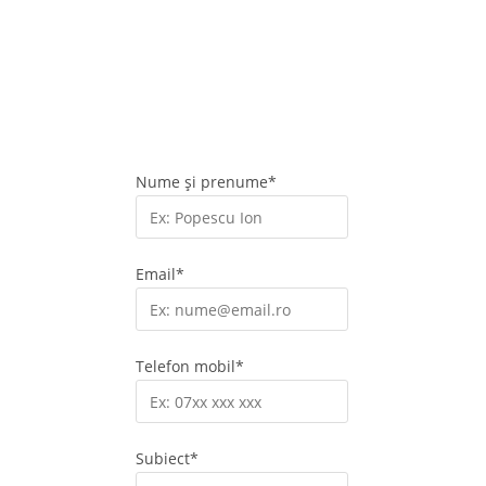
Consultă mai jos locurile de muncă disponibile la Asociația CAR Ulpia și
dacă vrei să fim colegi spune-ne și nouă!
Nume și prenume*
Email*
Telefon mobil*
Subiect*