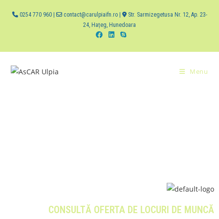
0254 770 960 |
contact@carulpiaifn.ro |
Str. Sarmizegetusa Nr. 12, Ap. 23-
24, Hațeg, Hunedoara
Menu
CONSULTĂ OFERTA DE LOCURI DE MUNCĂ