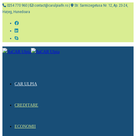
0254 770 960 |
contact@carulpiaifn.ro |
Str. Sarmizegetusa Nr. 12, Ap. 23-24,
Hațeg, Hunedoara
CAR ULPIA
CREDITARE
ECONOMII