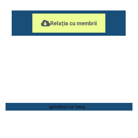
Relația cu membrii
Viziunea
Viziunea Casei de Ajutor Reciproc CAR Ulpia constă în
crearea unei comunități unite și prospere în care membrii
să se sprijine reciproc, să se dezvolte economic și să
contribuie la bunăstarea generală prin programe
inovatoare, educație și inițiative de responsabilitate
Misiunea
socială.