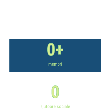
A fost un an propice pentru continuarea misiunii noastre în sprijinul
comunităților și a micilor întreprinzători. Ne-am continuate proiectele și
am reușit să atingem noi recorduri în activitate.
0
+
membri
0
ajutoare sociale