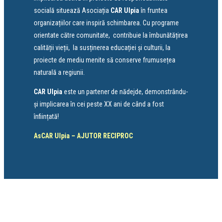
socială situează Asociația
CAR Ulpia
în fruntea
organizațiilor care inspiră schimbarea. Cu programe
orientate către comunitate, contribuie la îmbunătățirea
calității vieții, la susținerea educației și culturii, la
proiecte de mediu menite să conserve frumusețea
naturală a regiunii.
CAR Ulpia
este un partener de nădejde, demonstrându-
și implicarea în cei peste XX ani de când a fost
înființată!
AsCAR Ulpia – AJUTOR RECIPROC
Anul 2025