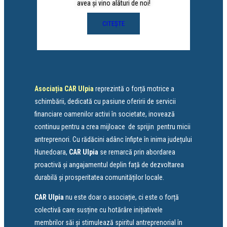
avea și vino alături de noi!
CITEȘTE
Asociația
CAR Ulpia
reprezintă o forță motrice a
schimbării, dedicată cu pasiune oferirii de servicii
financiare oamenilor activi în societate, inovează
continuu pentru a crea mijloace de sprijin pentru micii
antreprenori. Cu rădăcini adânc înfipte în inima județului
Hunedoara,
CAR Ulpia
se remarcă prin abordarea
proactivă și angajamentul deplin față de dezvoltarea
durabilă și prosperitatea comunităților locale.
CAR Ulpia
nu este doar o asociație, ci este o forță
colectivă care susține cu hotărâre inițiativele
membrilor săi și stimulează spiritul antreprenorial în