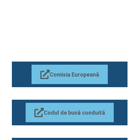
Asociația CAR Ulpia este certificată privind conformitatea cu Codul
European de Bune Practici privind activitatea de microfinanțare. Află mai
multe accesând linkurile următoare.
Comisia Europeană
Codul de bună conduită