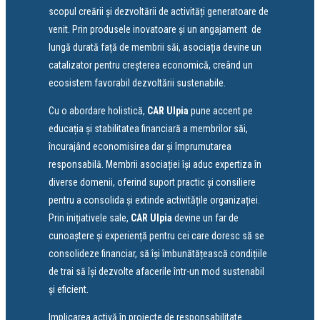
scopul creării și dezvoltării de activități generatoare de
venit. Prin produsele inovatoare și un angajament de
lungă durată față de membrii săi, asociația devine un
catalizator pentru creșterea economică, creând un
ecosistem favorabil dezvoltării sustenabile.
Cu o abordare holistică,
CAR Ulpia
pune accent pe
educația și stabilitatea financiară a membrilor săi,
încurajând economisirea dar și împrumutarea
responsabilă. Membrii asociației își aduc expertiza în
diverse domenii, oferind suport practic și consiliere
pentru a consolida și extinde activitățile organizației.
Prin inițiativele sale,
CAR Ulpia
devine un far de
cunoaștere și experiență pentru cei care doresc să se
consolideze financiar, să își îmbunătățească condițiile
de trai să își dezvolte afacerile într-un mod sustenabil
și eficient.
Implicarea activă în proiecte de responsabilitate