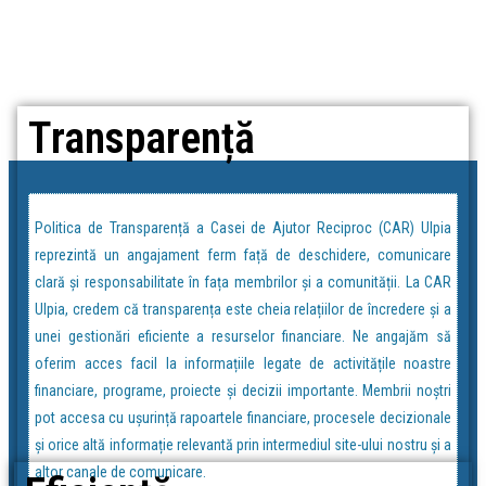
Valorile
Transparență
Valorile fundamentale pentru Casa de Ajutor Reciproc CAR
Ulpia includ solidaritatea, transparența, integritatea și
responsabilitatea socială. Aceste valori orientează toate
activitățile asociației și reprezintă piloni esențiali pentru
Politica de Transparență a Casei de Ajutor Reciproc (CAR) Ulpia
construirea unei comunități puternice și echitabile.
reprezintă un angajament ferm față de deschidere, comunicare
clară și responsabilitate în fața membrilor și a comunității. La CAR
Ulpia, credem că transparența este cheia relațiilor de încredere și a
unei gestionări eficiente a resurselor financiare. Ne angajăm să
oferim acces facil la informațiile legate de activitățile noastre
financiare, programe, proiecte și decizii importante. Membrii noștri
pot accesa cu ușurință rapoartele financiare, procesele decizionale
și orice altă informație relevantă prin intermediul site-ului nostru și a
altor canale de comunicare.