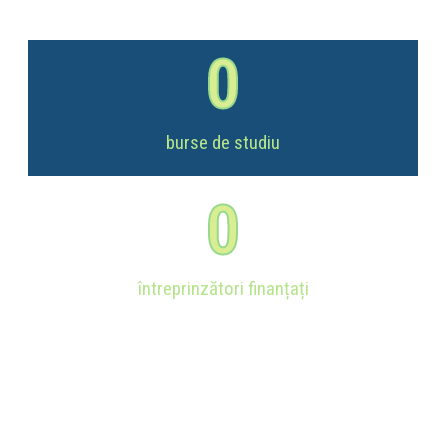
0
burse de studiu
0
întreprinzători finanțați
Certificare
Europeană