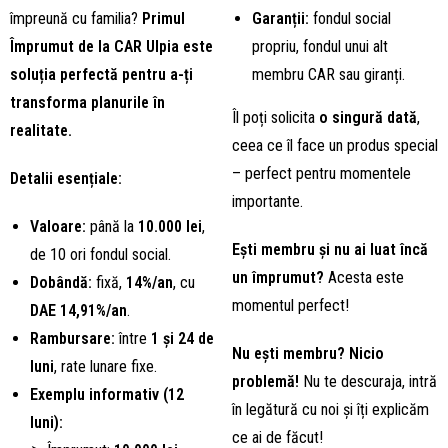
împreună cu familia?
Primul
Garanții:
fondul social
Împrumut de la CAR Ulpia este
propriu, fondul unui alt
soluția perfectă pentru a-ți
membru CAR sau giranți.
transforma planurile în
Îl poți solicita
o singură dată
,
realitate.
ceea ce îl face un produs special
– perfect pentru momentele
Detalii esențiale:
importante.
Valoare:
până la
10.000 lei
,
Ești membru și nu ai luat încă
de 10 ori fondul social.
un împrumut?
Acesta este
Dobândă:
fixă,
14%/an
, cu
momentul perfect!
DAE 14,91%/an
.
Rambursare:
între
1 și 24 de
Nu ești membru? Nicio
luni
, rate lunare fixe.
problemă!
Nu te descuraja, intră
Exemplu informativ (12
în legătură cu noi și îți explicăm
luni):
ce ai de făcut!