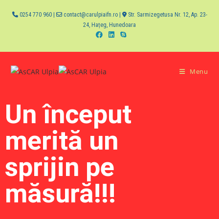
0254 770 960 |
contact@carulpiaifn.ro |
Str. Sarmizegetusa Nr. 12, Ap. 23-
24, Hațeg, Hunedoara
Menu
Un început
merită un
sprijin pe
măsură!!!