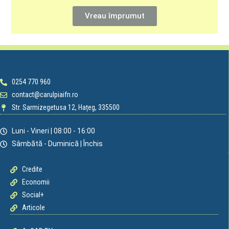
Vreau împrumut
0254 770 960
contact@carulpiaifn.ro
Str. Sarmizegetusa 12, Hațeg, 335500
Luni - Vineri | 08:00 - 16:00
Sâmbătă - Duminică | Închis
Credite
Economii
Social+
Articole